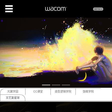
Previous
Next
光翼学园
CC课堂
造型逻辑学院
饭糕学院
文艺复星球