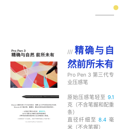
精确与自
///
然前所未有
Pro Pen 3 第三代专
业压感笔
原始压感笔轻至
9.1
克（不含笔握和配重
条）
直径纤细至
8.4
毫
米（不含笔握）