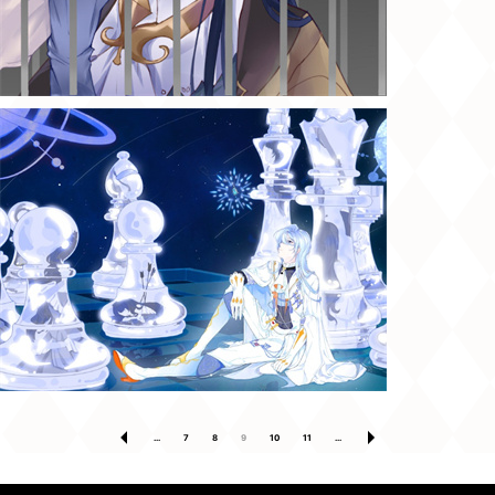
...
7
8
9
10
11
...