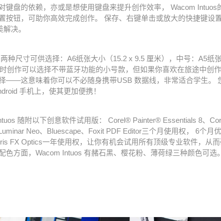
键盘的依赖，亦或是想使用键盘来提升创作效率， Wacom Intuo
置按钮，可助你高效完成创作。 保存、右键单击或放大的快捷键设置，
完美解决。
两种尺寸可供选择：A6纸张大小（15.2 x 9.5 厘米），中号：A5纸张大
。 平时创作可以选择不带蓝牙功能的小号款，但如果你喜欢在旅途中创
择——这意味着你可以不必随身携带USB 数据线，非常适合学生。 
 Android 手机上，使其更加便携！
ntuos 随附以下创意软件试用版： Corel
®
Painter
®
Essentials 8
、Cor
 Luminar Neo、Bluescape、Foxit PDF Editor三个月使用权， 6
ris FX Optics一年使用权，让你有机会试用所有顶级专业软件，
色方面，Wacom Intuos 有赭石黑、樱花粉、薄荷绿三种颜色可选