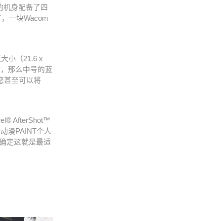
s的机身配备了四
一块Wacom
小（21.6 x
作，那么中号的蓝
您甚至可以将
el
®
AfterShot
™
个月优动漫PAINT个人
从而确定这就是最适
。