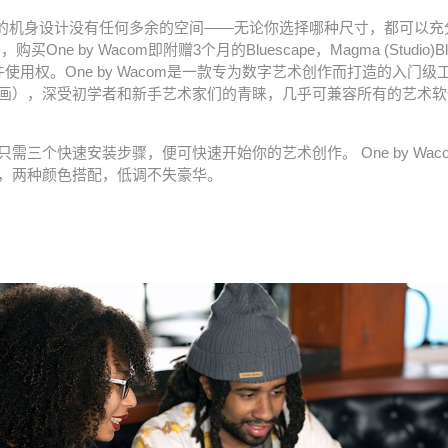
的机身设计没有任何多余的空间——无论你选择哪种尺寸，都可以充
One by Wacom即附赠3个月的Bluescape，Magma (Studio)Blaz
款软件使用权。One by Wacom是一款专为数字艺术创作而打造的入门
画），深受初学者和新手艺术家们的青睐，几乎可兼容所有的艺术软
需三个快速安装步骤，便可快速开始你的艺术创作。 One by Wac
，两种颜色搭配，低调不失豪华。