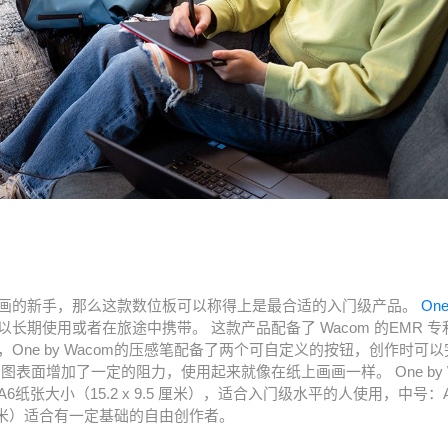
画的新手，那么这款数位板可以称得上是最合适的入门级产品。
One
长期使用或者在旅途中携带。 这款产品配备了 Wacom 的EMR 
One by Wacom的压感笔配备了两个可自定义的按钮，创作时可
图表面增加了一定的阻力，使用起来就像在纸上画画一样。 One by 
A6纸张大小（15.2 x 9.5 厘米），适合入门级水平的人使用，中号：
3.5厘米）适合有一定基础的自由创作者。