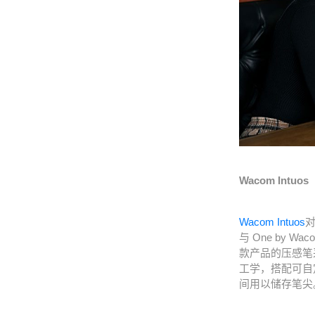
Wacom Intuos
Wacom Intuos
与 One by 
款产品的压感笔采
工学，搭配可自定
间用以储存笔尖