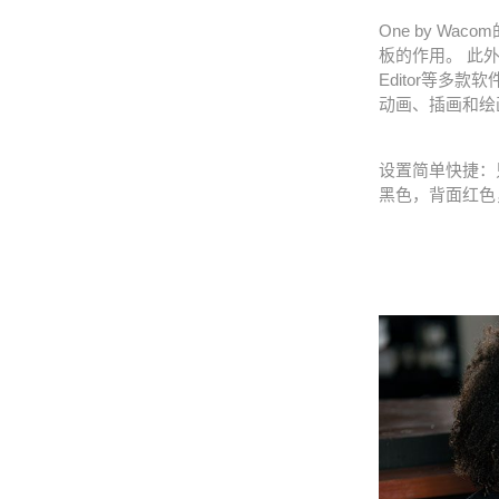
One by Wacom
板的作用。 此外，购买
Editor等多
动画、插画和绘
设置简单快捷：只
黑色，背面红色