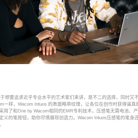
对于想要追求近乎专业水平的艺术家们来讲，是不二的选择，同时又
Wacom一样，Wacom Intuos 的表面略带纹理，让各位在创作时获得逼
用了和One by Wacom相同的EMR专利技术，压感笔无需电池、
义的笔按钮，助你尽情展现创造力。Wacom Intuos压感笔的笔
。