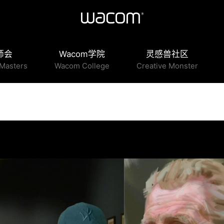
师会
Wacom学院
灵感兽社区
Masters
Wacom College
Creative Monster