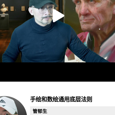
播
放
手绘和数绘通用底层法则
管郁生