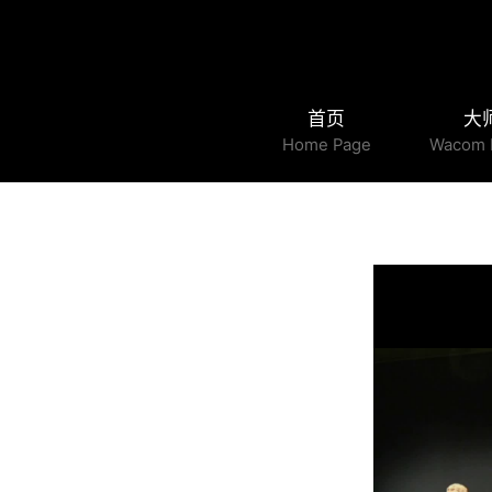
首页
大
Home Page
Wacom 