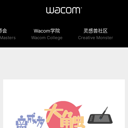
师会
Wacom学院
灵感兽社区
Masters
Wacom College
Creative Monster